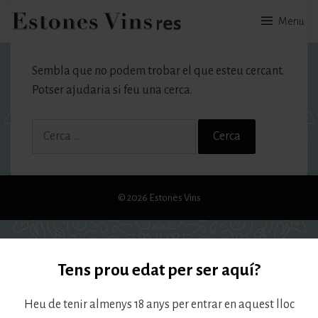
Vés
No s'ha trobat res
Menu
al
contingut
Sembla que no podem trobar el que esteu cercant.
Potser ajudaria si feu una cerca.
Cerca:
© 2026 Estones Vins
Tens prou edat per ser aquí?
Heu de tenir almenys 18 anys per entrar en aquest lloc