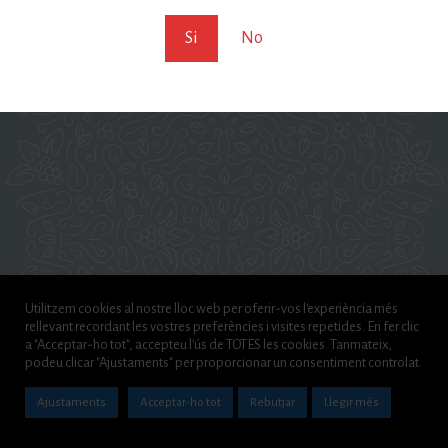
Si
No
Utilitzem cookies al nostre lloc web per oferir-vos l'experiència més
rellevant recordant les vostres preferències i visites repetides. En fer clic
a "Acceptar-ho tot", accepteu l'ús de TOTES les cookies. Tanmateix,
podeu clicar "Ajustaments" per proporcionar un consentiment controlat.
Ajustaments
Acceptar-ho tot
Rebutjar
Llegir més